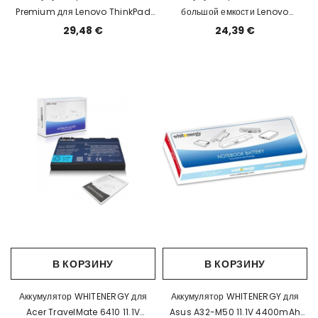
Premium для Lenovo ThinkPad
большой емкости Lenovo
Tablet X60T 14.4V 2600mAh EOL
IdeaPad S9 S10 11.1V 4400mAh
29,48 €
24,39 €
черный EOL
В КОРЗИНУ
В КОРЗИНУ
Аккумулятор WHITENERGY для
Аккумулятор WHITENERGY для
Acer TravelMate 6410 11.1V
Asus A32-M50 11.1V 4400mAh