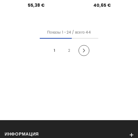
4400mAh EOL
EOL
55,38 €
40,65 €
Показы
1
-
24
/ всего 44
1
2
ИНФОРМАЦИЯ