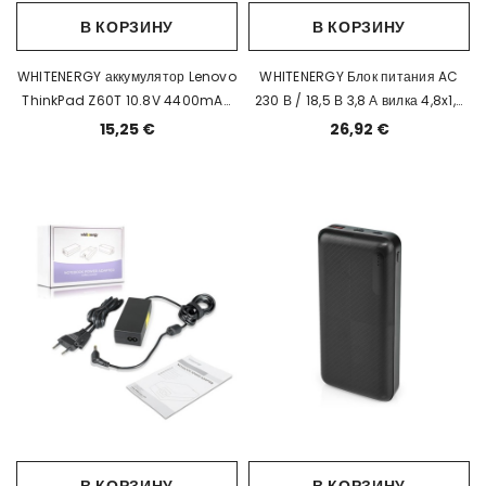
В КОРЗИНУ
В КОРЗИНУ
WHITENERGY аккумулятор Lenovo
WHITENERGY Блок питания AC
ThinkPad Z60T 10.8V 4400mAh
230 В / 18,5 В 3,8 А вилка 4,8x1,7
EOL
мм
15,25 €
26,92 €
В КОРЗИНУ
В КОРЗИНУ