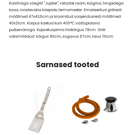
Korstnaga söegrill "Jupiter", ratastel raam, külgriiul, hingedega
kaas, roostevaba käepide, termomeeter. Emaileeritud grillresti
mõõtmed 47x43,5cm ja kroomitud soojendusresti mõõtmed
40x21cm. Korpus kaetud kuni 400°C vastupidava
pulbervärviga. Küpsetuspinna töökõrgus 78cm. Grilli
välismõõdud: kõrgus 90cm, sügavus 57cm, laius 110cm.
Sarnased tooted