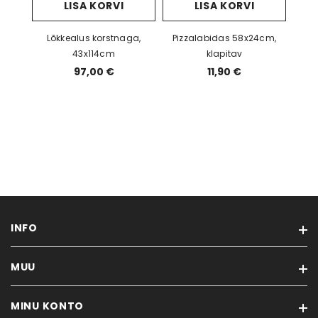
LISA KORVI
LISA KORVI
Lõkkealus korstnaga,
Pizzalabidas 58x24cm,
43x114cm
klapitav
97,00 €
11,90 €
INFO
MUU
Ostutingimused
Privaatsuspoliitika
MINU KONTO
Kaubamärgid
Kontakt