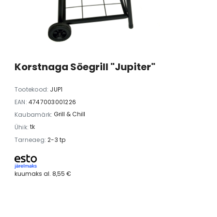
22cl kinkekarbis 4tk
30cl kinkekar
28,90 €
13,11 
Korstnaga Söegrill "Jupiter"
Tootekood:
JUP1
EAN:
4747003001226
Grill & Chill
Kaubamärk:
tk
Ühik:
Tarneaeg:
2-3 tp
kuumaks al.
8,55 €