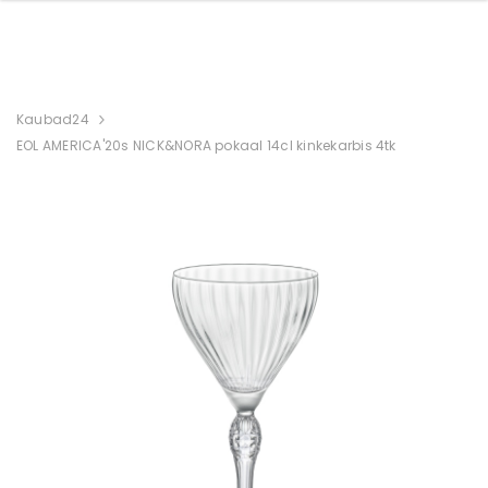
Kaubad24
EOL AMERICA'20s NICK&NORA pokaal 14cl kinkekarbis 4tk
cl 1tk.
AMERICA'20s kokteili pokaal
AMERICA'20s ROCK