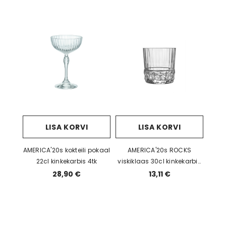
LISA KORVI
LISA KORVI
AMERICA'20s kokteili pokaal
AMERICA'20s ROCKS
22cl kinkekarbis 4tk
viskiklaas 30cl kinkekarbis
4tk
28,90 €
13,11 €