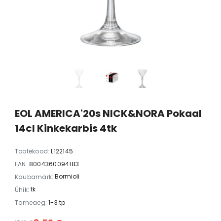
22cl kinkekarbis 4tk
30cl kinkekar
28,90 €
13,11 
EOL AMERICA'20s NICK&NORA Pokaal
14cl Kinkekarbis 4tk
Tootekood:
L122145
EAN:
8004360094183
Bormioli
Kaubamärk:
tk
Ühik:
Tarneaeg:
1-3 tp