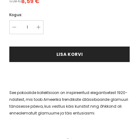
8,59 €
17,18 €
Kogus:
LISA KORVI
See pokaalide kollektsioon on inspireeritud elegantsetest 1920-
ndatest, mis toob Ameerika trendikate džässibaaride glamuuri
tänasesse päeva, kus vestlus käis kunstist ning õhkkond oli
enneolematult glamuurne ja täis entusiasmi.