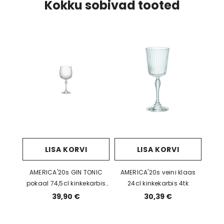
Kokku sobivad tooted
LISA KORVI
LISA KORVI
AMERICA'20s GIN TONIC
AMERICA'20s veini klaas
pokaal 74,5cl kinkekarbis
24cl kinkekarbis 4tk
4tk
39,90 €
30,39 €